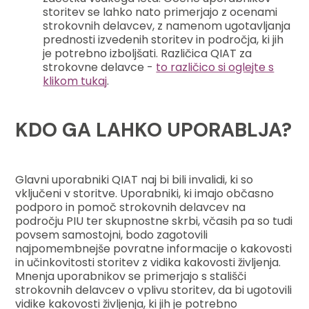
storitev se lahko nato primerjajo z ocenami
strokovnih delavcev, z namenom ugotavljanja
prednosti izvedenih storitev in področja, ki jih
je potrebno izboljšati. Različica QIAT za
strokovne delavce -
to različico si oglejte s
klikom tukaj
.
KDO GA LAHKO UPORABLJA?
Glavni uporabniki QIAT naj bi bili invalidi, ki so
vključeni v storitve. Uporabniki, ki imajo občasno
podporo in pomoč strokovnih delavcev na
področju PIU ter skupnostne skrbi, včasih pa so tudi
povsem samostojni, bodo zagotovili
najpomembnejše povratne informacije o kakovosti
in učinkovitosti storitev z vidika kakovosti življenja.
Mnenja uporabnikov se primerjajo s stališči
strokovnih delavcev o vplivu storitev, da bi ugotovili
vidike kakovosti življenja, ki jih je potrebno