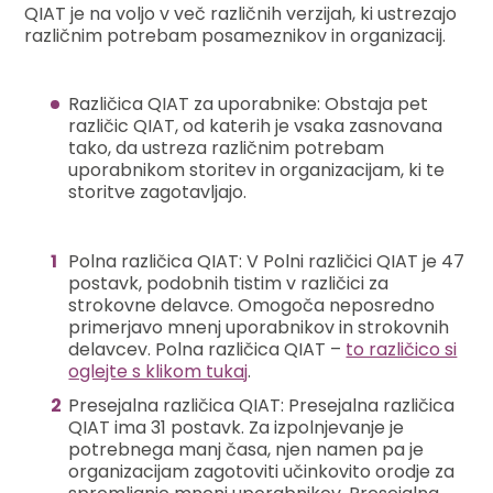
QIAT je na voljo v več različnih verzijah, ki ustrezajo
različnim potrebam posameznikov in organizacij.
Različica QIAT za uporabnike: Obstaja pet
različic QIAT, od katerih je vsaka zasnovana
tako, da ustreza različnim potrebam
uporabnikom storitev in organizacijam, ki te
storitve zagotavljajo.
Polna različica QIAT: V Polni različici QIAT je 47
postavk, podobnih tistim v različici za
strokovne delavce. Omogoča neposredno
primerjavo mnenj uporabnikov in strokovnih
delavcev. Polna različica QIAT –
to različico si
oglejte s klikom tukaj
.
Presejalna različica QIAT: Presejalna različica
QIAT ima 31 postavk. Za izpolnjevanje je
potrebnega manj časa, njen namen pa je
organizacijam zagotoviti učinkovito orodje za