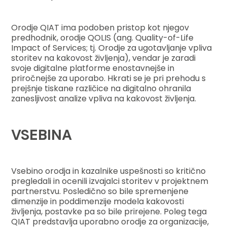
Orodje QIAT ima podoben pristop kot njegov
predhodnik, orodje QOLIS (ang. Quality-of-Life
Impact of Services; tj. Orodje za ugotavljanje vpliva
storitev na kakovost življenja), vendar je zaradi
svoje digitalne platforme enostavnejše in
priročnejše za uporabo. Hkrati se je pri prehodu s
prejšnje tiskane različice na digitalno ohranila
zanesljivost analize vpliva na kakovost življenja.
VSEBINA
Vsebino orodja in kazalnike uspešnosti so kritično
pregledali in ocenili izvajalci storitev v projektnem
partnerstvu. Posledično so bile spremenjene
dimenzije in poddimenzije modela kakovosti
življenja, postavke pa so bile prirejene. Poleg tega
QIAT predstavlja uporabno orodje za organizacije,