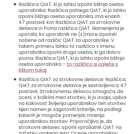
Različica QIAT, ki jo lahko izpolni bližnja oseba
uporabnika: Različica polnega QIAT, ki jo lahko
izpolni bližnja oseba uporabnika, ima enakih
47 postavk kot Različica QIAT za strokovne
delavce in Polna različica QIAT. Namenjena je
uporabi, ko uporabnik ne (z)more izpolniti
nobene od različic QIAT za uporabnike. V
takem primeru lahko to različico v imenu
uporabnika izpolni druga oseba, ki ga dobro
pozna. Različica QIAT, ki jo lahko izpolni bližnja
oseba uporabnika –
to različico si oglejte s
klikom tukaj
.
Različica QIAT za strokovne delavce: Različica
QIAT za strokovne delavce je sestavljena iz 47
postavk. Strokovnemu delavcu omogoča, da
oceni, v kolikšni meri storitev, ki jo izvaja, vpliva
na kakovost življenja uporabnikov teh storitev.
Njen namen je zagotoviti kriterije, na podlagi
katerih je mogoče primerjati mnenja
uporabnikov storitev. Priporočljivo je, da
strokovni delavec izpolni vprašalnik QIAT na
začetku vsakega leta. Ocene uporabnikov