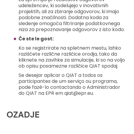
udeležencev, ki sodelujejo v inovativnih
projektih, ali za zbiranje odgovorov, ki imajo
podobne značilnosti. Dodatna koda za
sledenje omogoča filtriranje podatkovnega
niza za prepoznavanje odgovorov z isto kodo.
Če ste le gost:
Ko se registrirate na spletnem mestu, lahko
raziščete različne različice orodja, tako da
kliknete na zavihke za simulacije, ki so na voljo
ob opisu posamezne različice QIAT spodaj.
Se desejar aplicar o QIAT a todos os
participantes de um serviço ou programa,
pode fazê-lo contactando o Administrador
do QIAT na EPR em qiat@epr.eu.
OZADJE