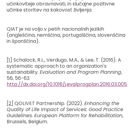
učinkoviteje obravnavati, in slučajne pozitivne
učinke storitev na kakovost življenja.
QIAT je na voljo v petih nacionalnih jezikih
(angleščina, nemščina, portugalščina, slovenščina
in španščina).
[1]
Schalock, R.L., Verdugo, M.A., & Lee, T. (2016). A
systematic approach to an organization's
sustainability.
Evaluation and Program Planning
,
56, 56-63.
http://dx.doi.org/10.1016/j.evalprogplan.2016.03.005
[2]
QOLIVET Partnership. (2022).
Enhancing the
Quality of Life Impact of Services: Good Practice
Guidelines. European Platform for Rehabilitation
,
Brussels, Belgium.