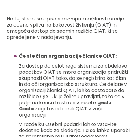
Na tej strani so opisani razvoj in značilnosti orodja
za oceno vpliva na kakovost življenja (QIAT) in
omogoča dostop do sedmih različic QIAT, ki so
opredeljene v nadaljevanju.
Če ste član organizacije članice QIAT:
Za dostop do celotnega sistema za obdelavo
podatkov QIAT se mora organizacija pridružiti
skupnosti QIAT tako, da se registrira kot član
in določi organizacijsko strukturo. Če delate v
organizaciji članici QIAT, lahko dostopate do
različice QIAT, ki jo želite upravljati, tako da v
polje na koncu te strani vnesete
geslo
.
Gesla
zagotovi skrbnik QIAT v vaši
organizaciji.
V razdelku Osebni podatki lahko vstavite
dodatno kodo za sledenje. Ta se lahko uporabi
za spremljanje rezultatov odgovorov