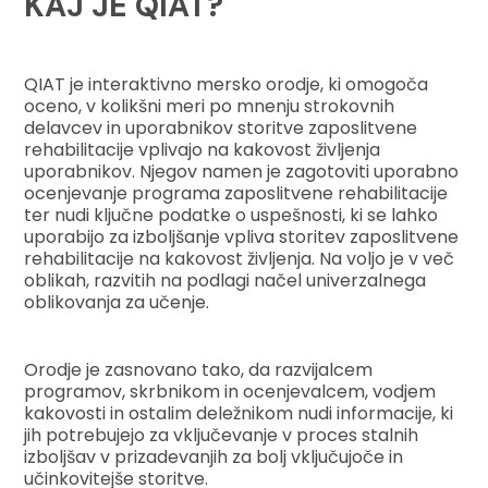
KAJ JE QIAT?
QIAT je interaktivno mersko orodje, ki omogoča
oceno, v kolikšni meri po mnenju strokovnih
delavcev in uporabnikov storitve zaposlitvene
rehabilitacije vplivajo na kakovost življenja
uporabnikov. Njegov namen je zagotoviti uporabno
ocenjevanje programa zaposlitvene rehabilitacije
ter nudi ključne podatke o uspešnosti, ki se lahko
uporabijo za izboljšanje vpliva storitev zaposlitvene
rehabilitacije na kakovost življenja. Na voljo je v več
oblikah, razvitih na podlagi načel univerzalnega
oblikovanja za učenje.
Orodje je zasnovano tako, da razvijalcem
programov, skrbnikom in ocenjevalcem, vodjem
kakovosti in ostalim deležnikom nudi informacije, ki
jih potrebujejo za vključevanje v proces stalnih
izboljšav v prizadevanjih za bolj vključujoče in
učinkovitejše storitve.