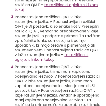
spremljanje mnenj uporabnikov. Presejalna
različica QIAT –
to različico si oglejte s klikom
tukaj
.
Poenostavljena različica QIAT v lažje
razumljivem jeziku: V Poenostavljeni različici
QIAT je 31 postavk, ki so enake kot v Presejalni
različici QIAT, vendar so preoblikovane v lažje
razumljiv jezik in podprte s primeri. To različico
vprašalnika lahko samostojno izpolnijo
uporabniki, ki imajo težave s pismenostjo ali
razumevanjem. Poenostavljena različica QIAT
v lažje razumljivem jeziku –
to različico si
oglejte s klikom tukaj
.
Poenostavljena različica QIAT v lažje
razumljivem jeziku, ki ima manj zapleteno
ocenjevalno lestvico: V Poenostavljeni različici
QIAT v lažje razumljivem jeziku, ki ima manj
zapleteno ocenjevalno lestvico, je enakih 31
postavk kot v Poenostavljeni različici QIAT v
lažje razumljivem jeziku, vendar je uporabljena
manj zapletena ocenjevalna lestvica - ta
različica je primernejša za uporabnike, ki imajo