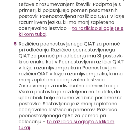
težave z razumevanjem številk. Podprta je s
primeri, ki pojasnjujejo pomen posameznih
postavk. Poenostavljena različica QIAT v lažje
razumljivem jeziku, ki ima manj zapleteno
ocenjevalno lestvico –
to različico si oglejte s
klikom tukaj
.
Različica poenostavljenega QIAT za pomoč
pri odločanju: Različica poenostavljenega
QIAT za pomoč pri odločanju ima 31 postavk,
ki so enake kot v Poenostavljeni različici QIAT
v lažje razumljivem jeziku in Poenostavljeni
različici QIAT v lažje razumljivem jeziku, ki ima
manj zapleteno ocenjevalno lestvico.
Zasnovana je za individualno administracijo.
Vsaka postavka je razdeljena na tri dele, da
uporabnik bolje razume vsebino posamezne
postavke. Sestavljena je iz manj zapletene
ocenjevalne lestvice in primerov. Različica
poenostavljenega QIAT za pomoč pri
odločanju –
to različico si oglejte s klikom
tukaj
.