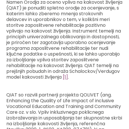
Namen Orodja za oceno vpliva na kakovost življenja
(QIAT) je ponuditi spletno orodje za ocenjevanje, s
katerim lahko zberemo mnenja strokovnih
delavcev in uporabnikov o tem, v kolikšni meri
storitve zaposlitvene rehabilitacije pozitivno
vplivajo na kakovost življenja. Instrument temelji na
principih univerzalnega oblikovanja in dostopnosti,
je priročen ter zagotavlja uporabno ocenjevanje
programa zaposlitvene rehabilitacije ter nudi
ključne podatke o uspešnosti, ki se lahko uporabijo
za izboljšanje vpliva storitev zaposlitvene
rehabilitacije na kakovost življenja. QIAT temelji na
prejšnjih pobudah in odraža Schalockov/Verdugov
model kakovosti življenja
[1]
.
QIAT so razvili partnerji projekta QOLIVET (ang.
Enhancing the Quality of Life Impact of inclusive
Vocational Education and Training and Community
Care oz. v slo. Vpliv inkluzivnega poklicnega
izobraževanja in usposabljanja ter skupnostne skrbi
na izboljšanje kakovosti življenja, referenčna