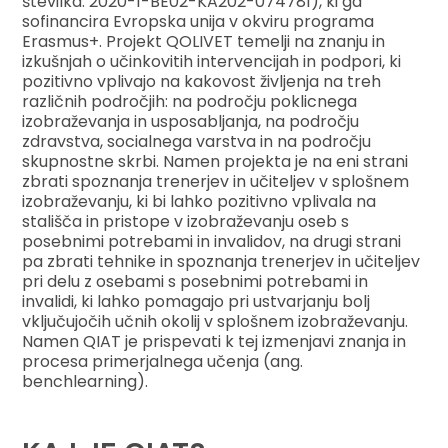
številka: 2020-1-BE02-KA202-074781), ki ga
sofinancira Evropska unija v okviru programa
Erasmus+. Projekt QOLIVET temelji na znanju in
izkušnjah o učinkovitih intervencijah in podpori, ki
pozitivno vplivajo na kakovost življenja na treh
različnih področjih: na področju poklicnega
izobraževanja in usposabljanja, na področju
zdravstva, socialnega varstva in na področju
skupnostne skrbi. Namen projekta je na eni strani
zbrati spoznanja trenerjev in učiteljev v splošnem
izobraževanju, ki bi lahko pozitivno vplivala na
stališča in pristope v izobraževanju oseb s
posebnimi potrebami in invalidov, na drugi strani
pa zbrati tehnike in spoznanja trenerjev in učiteljev
pri delu z osebami s posebnimi potrebami in
invalidi, ki lahko pomagajo pri ustvarjanju bolj
vključujočih učnih okolij v splošnem izobraževanju.
Namen QIAT je prispevati k tej izmenjavi znanja in
procesa primerjalnega učenja (ang.
benchlearning).